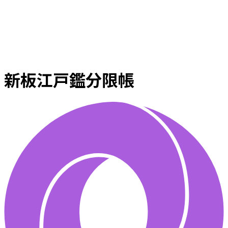
新板江戸鑑分限帳