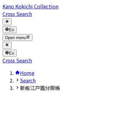
Kano Kokichi Collection
Cross Search
En
Open menu
En
Cross Search
Home
Search
新板江戸鑑分限帳