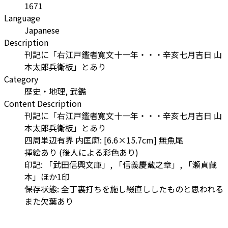
1671
Language
Japanese
Description
刊記に「右江戸鑑者寛文十一年・・・辛亥七月吉日 山
本太郎兵衛板」とあり
Category
歴史・地理, 武鑑
Content Description
刊記に「右江戸鑑者寛文十一年・・・辛亥七月吉日 山
本太郎兵衛板」とあり
四周単辺有界 内匡廓: [6.6×15.7cm] 無魚尾
挿絵あり (後人による彩色あり)
印記: 「武田信興文庫」, 「信義慶藏之章」, 「瀬貞藏
本」ほか1印
保存状態: 全丁裏打ちを施し綴直ししたものと思われる
また欠葉あり