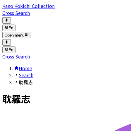
Kano Kokichi Collection
Cross Search
En
Open menu
En
Cross Search
Home
Search
耽羅志
耽羅志