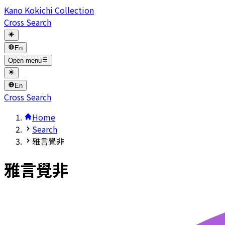
Kano Kokichi Collection
Cross Search
En
Open menu
En
Cross Search
Home
Search
雅言覺非
雅言覺非