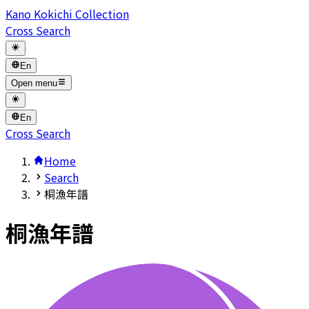
Kano Kokichi Collection
Cross Search
En
Open menu
En
Cross Search
Home
Search
桐漁年譜
桐漁年譜