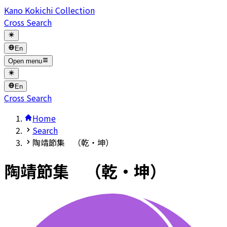
Kano Kokichi Collection
Cross Search
En
Open menu
En
Cross Search
Home
Search
陶靖節集 （乾・坤）
陶靖節集 （乾・坤）