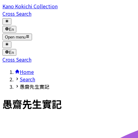
Kano Kokichi Collection
Cross Search
En
Open menu
En
Cross Search
Home
Search
愚齋先生實記
愚齋先生實記