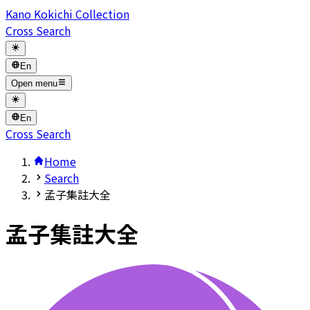
Kano Kokichi Collection
Cross Search
En
Open menu
En
Cross Search
Home
Search
孟子集註大全
孟子集註大全