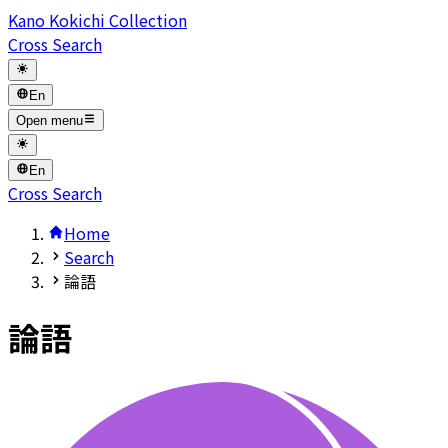
Kano Kokichi Collection
Cross Search
En
Open menu
En
Cross Search
Home
Search
論語
論語