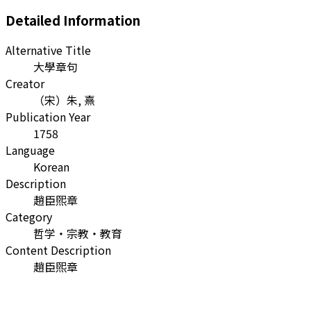
Detailed Information
Alternative Title
大學章句
Creator
（宋）朱, 熹
Publication Year
1758
Language
Korean
Description
趙臣煕章
Category
哲学・宗教・教育
Content Description
趙臣煕章