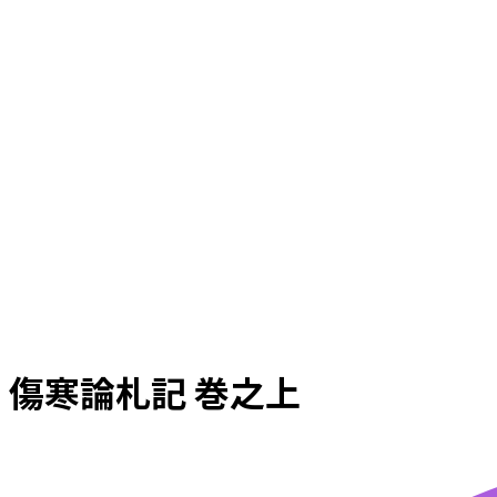
傷寒論札記 巻之上