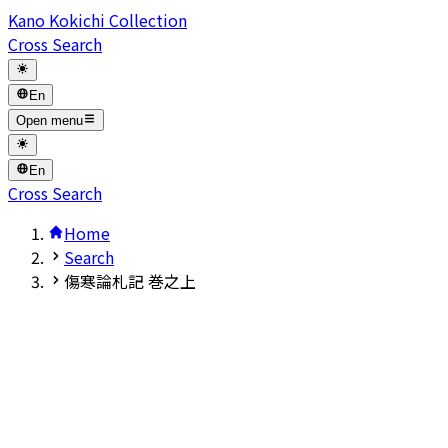
Kano Kokichi Collection
Cross Search
En
Open menu
En
Cross Search
Home
Search
傷寒論札記 巻之上