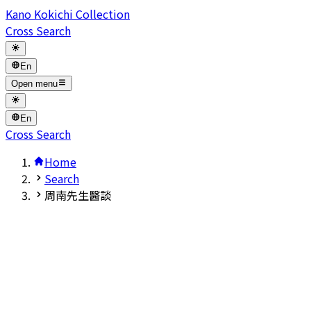
Kano Kokichi Collection
Cross Search
En
Open menu
En
Cross Search
Home
Search
周南先生醫談