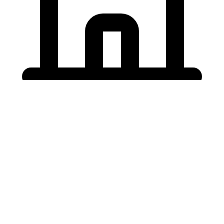
Holding University
九州大学