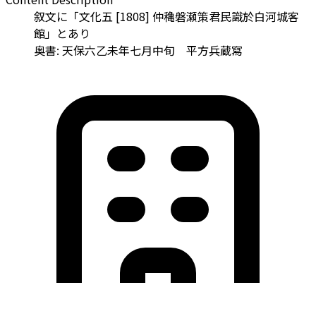
叙文に「文化五 [1808] 仲穐磐瀬策君民識於白河城客
館」とあり
奥書: 天保六乙未年七月中旬 平方兵蔵寫