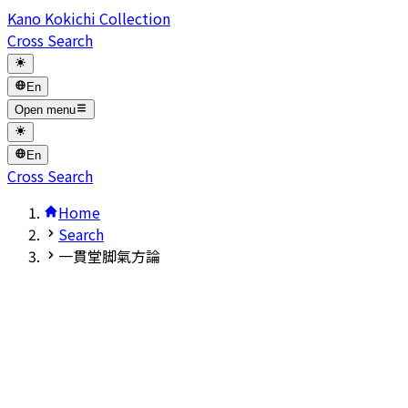
Kano Kokichi Collection
Cross Search
En
Open menu
En
Cross Search
Home
Search
一貫堂脚氣方論