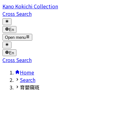
Kano Kokichi Collection
Cross Search
En
Open menu
En
Cross Search
Home
Search
育嬰窺斑