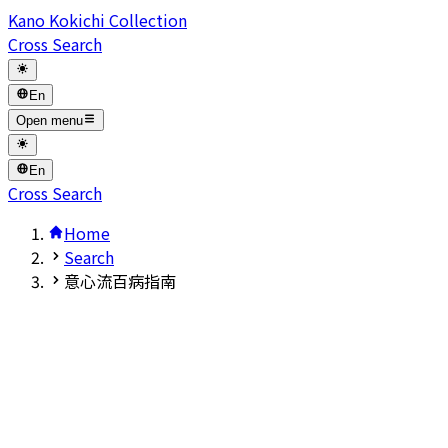
Kano Kokichi Collection
Cross Search
En
Open menu
En
Cross Search
Home
Search
意心流百病指南