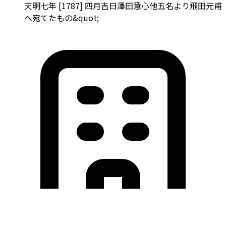
天明七年 [1787] 四月吉日澤田意心他五名より飛田元甫
へ宛てたもの&quot;