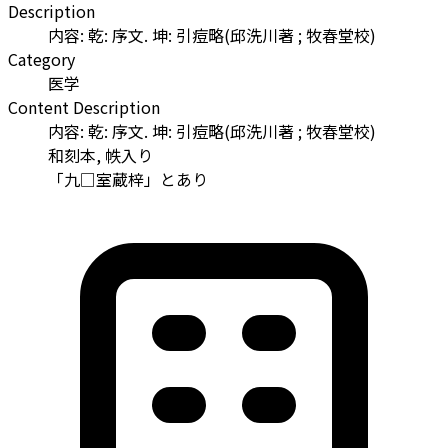
Description
内容: 乾: 序文. 坤: 引痘略(邱洗川著 ; 牧春堂校)
Category
医学
Content Description
内容: 乾: 序文. 坤: 引痘略(邱洗川著 ; 牧春堂校)
和刻本, 帙入り
「九□室蔵梓」とあり