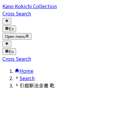
Kano Kokichi Collection
Cross Search
En
Open menu
En
Cross Search
Home
Search
引痘新法全書 乾