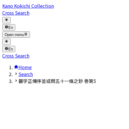
Kano Kokichi Collection
Cross Search
En
Open menu
En
Cross Search
Home
Search
醫学正傳序並或問五十一條之鈔 巻第5