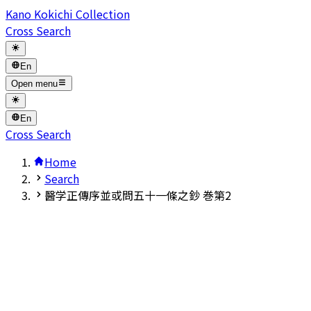
Kano Kokichi Collection
Cross Search
En
Open menu
En
Cross Search
Home
Search
醫学正傳序並或問五十一條之鈔 巻第2