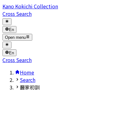
Kano Kokichi Collection
Cross Search
En
Open menu
En
Cross Search
Home
Search
醫家初訓