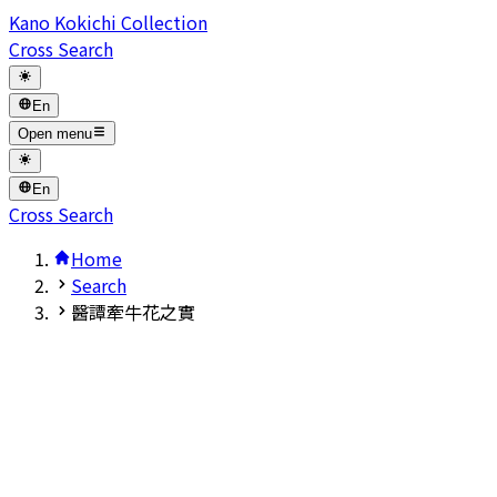
Kano Kokichi Collection
Cross Search
En
Open menu
En
Cross Search
Home
Search
醫譚牽牛花之實