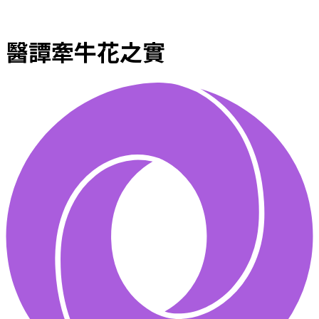
醫譚牽牛花之實