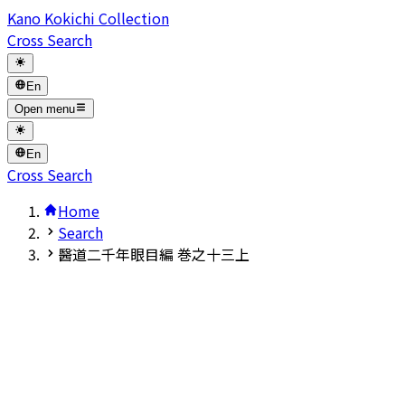
Kano Kokichi Collection
Cross Search
En
Open menu
En
Cross Search
Home
Search
醫道二千年眼目編 巻之十三上