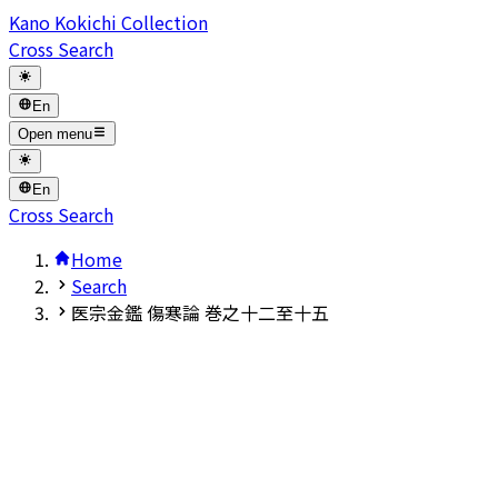
Kano Kokichi Collection
Cross Search
En
Open menu
En
Cross Search
Home
Search
医宗金鑑 傷寒論 巻之十二至十五