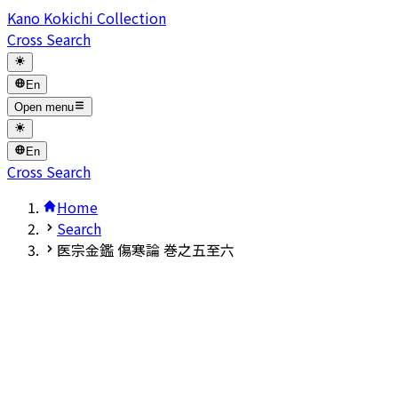
Kano Kokichi Collection
Cross Search
En
Open menu
En
Cross Search
Home
Search
医宗金鑑 傷寒論 巻之五至六