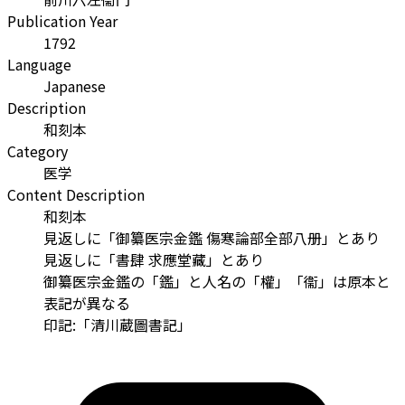
Publication Year
1792
Language
Japanese
Description
和刻本
Category
医学
Content Description
和刻本
見返しに「御纂医宗金鑑 傷寒論部全部八册」とあり
見返しに「書肆 求應堂藏」とあり
御纂医宗金鑑の「鑑」と人名の「權」「衞」は原本と
表記が異なる
印記:「清川蔵圖書記」