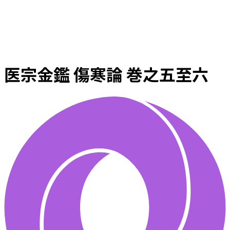
医宗金鑑 傷寒論 巻之五至六