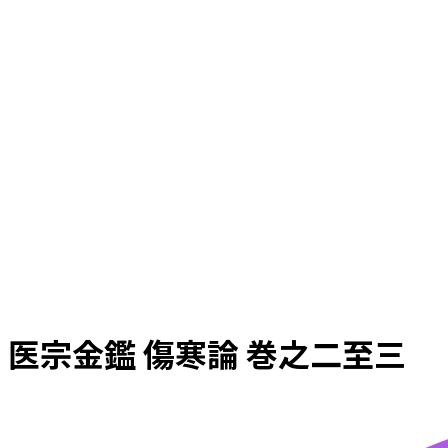
医宗金鑑 傷寒論 巻之二至三