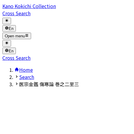
Kano Kokichi Collection
Cross Search
En
Open menu
En
Cross Search
Home
Search
医宗金鑑 傷寒論 巻之二至三