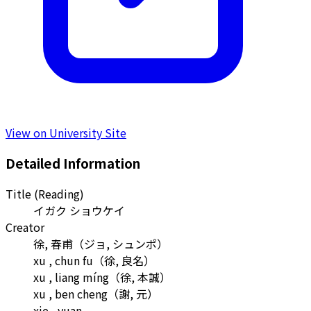
View on University Site
Detailed Information
Title (Reading)
イガク ショウケイ
Creator
徐, 春甫
（
ジョ, シュンポ
）
xu , chun fu
（
徐, 良名
）
xu , liang míng
（
徐, 本誠
）
xu , ben cheng
（
謝, 元
）
xie , yuan