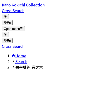
Kano Kokichi Collection
Cross Search
En
Open menu
En
Cross Search
Home
Search
醫學捷徑 巻之六