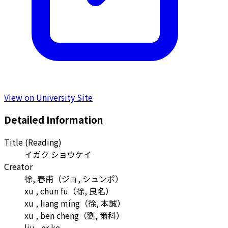
View on University Site
Detailed Information
Title (Reading)
イガク ショウケイ
Creator
徐, 春甫
（
ジョ, シュンポ
）
xu , chun fu
（
徐, 良名
）
xu , liang míng
（
徐, 本誠
）
xu , ben cheng
（
劉, 爾科
）
liu , er ke