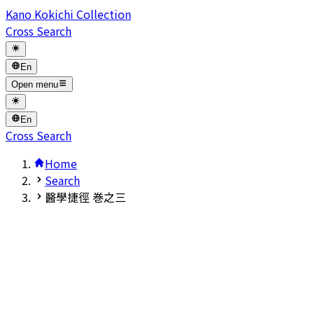
Kano Kokichi Collection
Cross Search
En
Open menu
En
Cross Search
Home
Search
醫學捷徑 巻之三