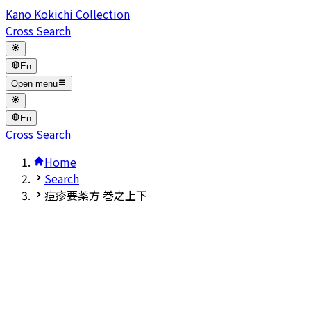
Kano Kokichi Collection
Cross Search
En
Open menu
En
Cross Search
Home
Search
痘疹要薬方 巻之上下