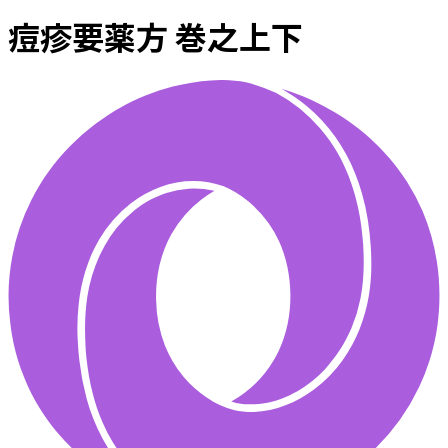
痘疹要薬方 巻之上下