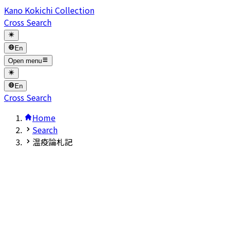
Kano Kokichi Collection
Cross Search
En
Open menu
En
Cross Search
Home
Search
温疫論札記