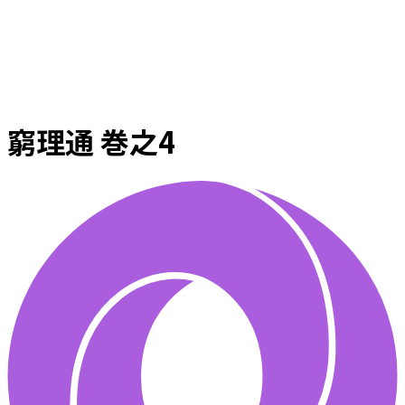
窮理通 巻之4