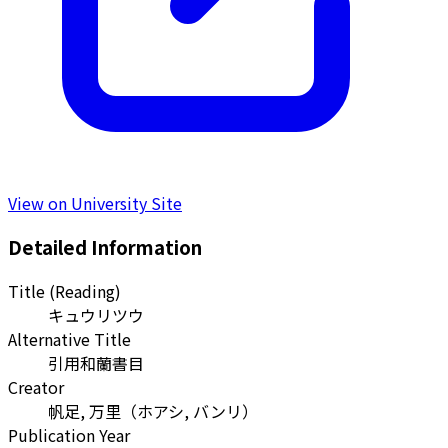
View on University Site
Detailed Information
Title (Reading)
キュウリツウ
Alternative Title
引用和蘭書目
Creator
帆足, 万里
（
ホアシ, バンリ
）
Publication Year