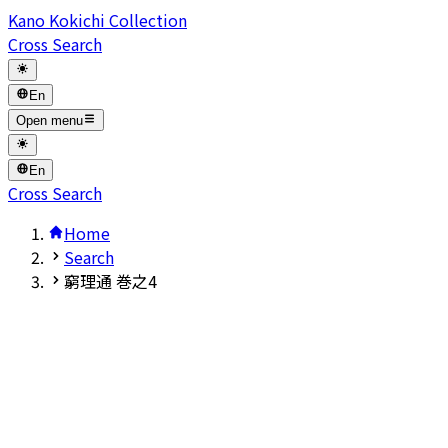
Kano Kokichi Collection
Cross Search
En
Open menu
En
Cross Search
Home
Search
窮理通 巻之4