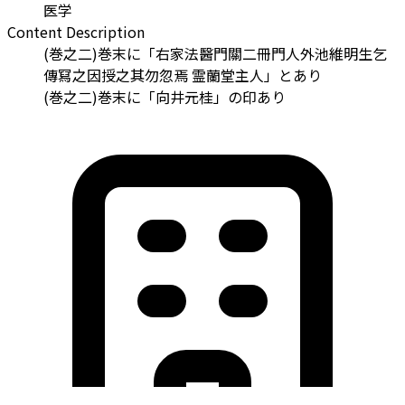
医学
Content Description
(巻之二)巻末に「右家法醫門關二冊門人外池維明生乞
傳冩之因授之其勿忽焉 霊蘭堂主人」とあり
(巻之二)巻末に「向井元桂」の印あり