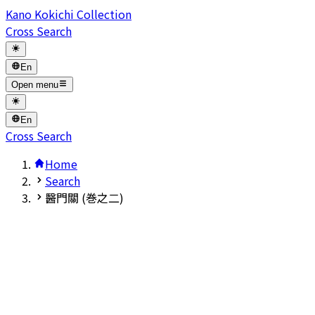
Kano Kokichi Collection
Cross Search
En
Open menu
En
Cross Search
Home
Search
醫門關 (巻之二)