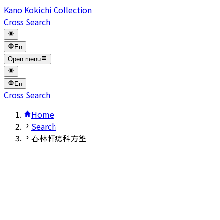
Kano Kokichi Collection
Cross Search
En
Open menu
En
Cross Search
Home
Search
春林軒瘍科方筌