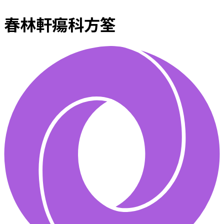
春林軒瘍科方筌