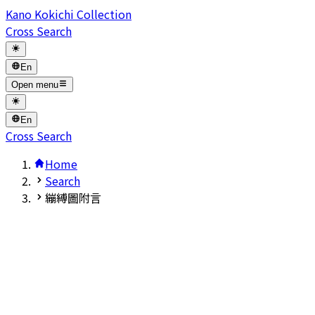
Kano Kokichi Collection
Cross Search
En
Open menu
En
Cross Search
Home
Search
繃縛圖附言