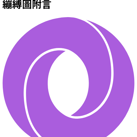
繃縛圖附言