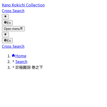
Kano Kokichi Collection
Cross Search
En
Open menu
En
Cross Search
Home
Search
診極圖説 巻之下