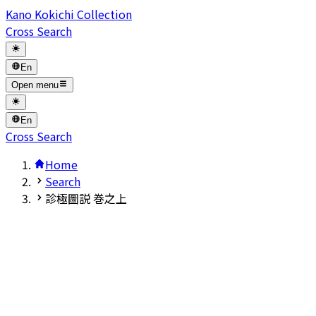
Kano Kokichi Collection
Cross Search
En
Open menu
En
Cross Search
Home
Search
診極圖説 巻之上