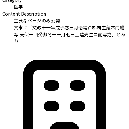
医学
Content Description
主要なページのみ公開
文末に「文政十一年戊子春三月借精斉郡司生蔵本而謄
写 天保十四癸卯冬十一月七日□陰先生ニ而写之」とあ
り