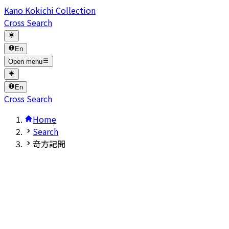
Kano Kokichi Collection
Cross Search
En
Open menu
En
Cross Search
Home
Search
竒方記聞