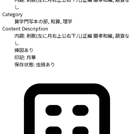
し
Category
算学門写本の部, 和算, 理学
Content Description
内題: 剥脱(左に月右上公右下儿)正編 關孝和編, 題簽な
し
挿図あり
印記: 月華
保存状態: 虫損あり