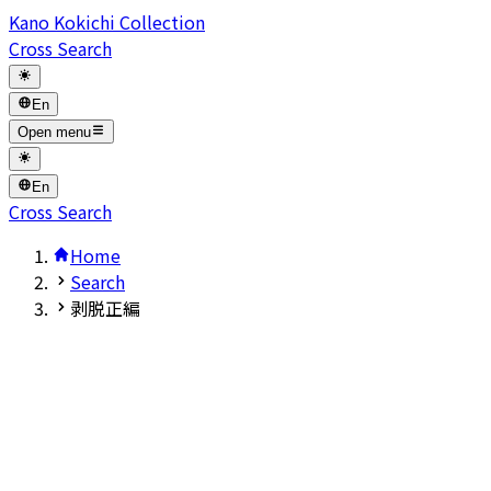
Kano Kokichi Collection
Cross Search
En
Open menu
En
Cross Search
Home
Search
剥脱正編