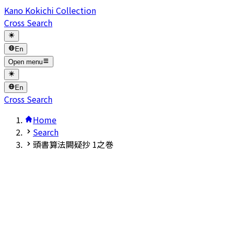
Kano Kokichi Collection
Cross Search
En
Open menu
En
Cross Search
Home
Search
頭書算法闕疑抄 1之巻