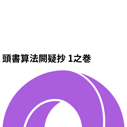
頭書算法闕疑抄 1之巻