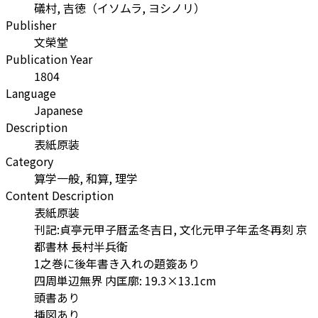
礒村, 吉徳
（
イソムラ, ヨシノリ
）
Publisher
文榮堂
Publication Year
1804
Language
Japanese
Description
表紙原装
Category
算学一般, 和算, 理学
Content Description
表紙原装
刊記:貞亭元甲子暦孟冬吉日, 文化元甲子年孟冬再刻 京
都書林 長村半兵衛
1之巻に後年書き入れの題簽あり
四周単辺無界 内匡廓: 19.3×13.1cm
頭書あり
挿図あり