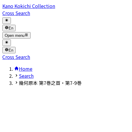
Kano Kokichi Collection
Cross Search
En
Open menu
En
Cross Search
Home
Search
幾何原本 第7巻之首・第7-9巻