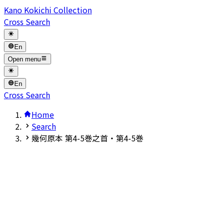
Kano Kokichi Collection
Cross Search
En
Open menu
En
Cross Search
Home
Search
幾何原本 第4-5巻之首・第4-5巻