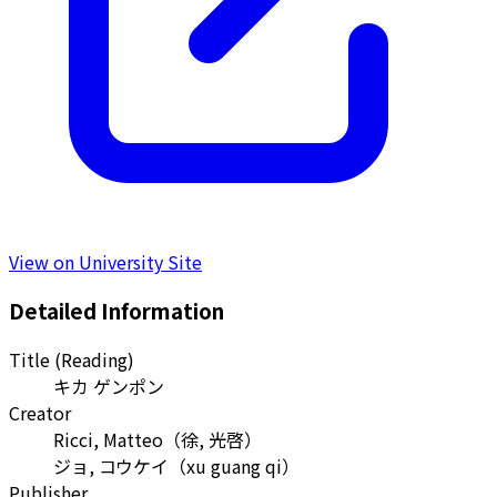
View on University Site
Detailed Information
Title (Reading)
キカ ゲンポン
Creator
Ricci, Matteo
（
徐, 光啓
）
ジョ, コウケイ
（
xu guang qi
）
Publisher