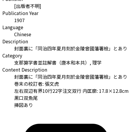
[出版者不明]
Publication Year
1907
Language
Chinese
Description
封面裏に「同治四年夏月刻於金陵曾國藩署檢」とあり
Category
支那算学書並註解書（唐本和本共）, 理学
Content Description
封面裏に「同治四年夏月刻於金陵曾國藩署檢」とあり
巻末の校訂者: 張文虎
左右双辺有界10行22字注文双行 内匡廓: 17.8×12.8cm
黒口双魚尾
挿図あり